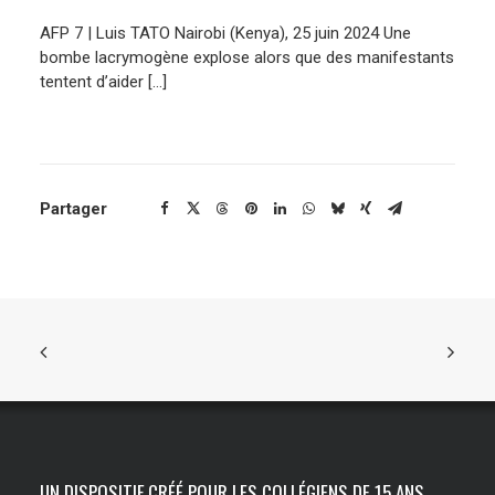
AFP 7 | Luis TATO Nairobi (Kenya), 25 juin 2024 Une
ENGLISH
bombe lacrymogène explose alors que des manifestants
tentent d’aider […]
Partager
UN DISPOSITIF CRÉÉ POUR LES COLLÉGIENS DE 15 ANS